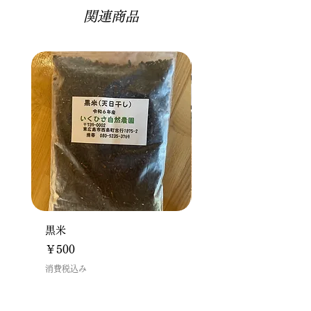
て2～３週間以内に飲まないものは到
きます（広島からの発送です）。
（約1週間保管され、連絡ナシの場
関連商品
着時に冷凍保存することをおすすめし
合、差し戻しとなります）
ます。冷凍保存すると鮮度長期間保た
れます。
黒米
ドリップパックセット(
入り)
価格
￥500
価格
￥2,700
消費税込み
消費税込み