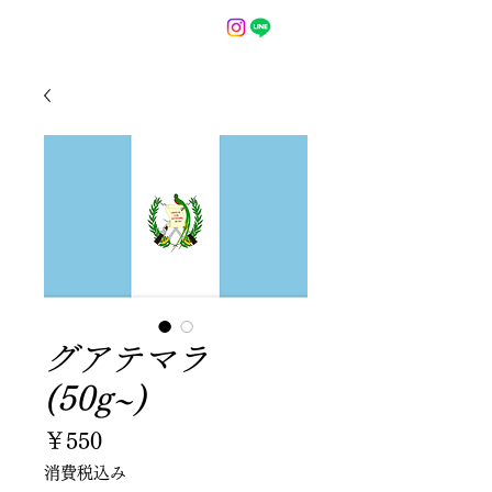
グアテマラ
(50g~)
価
￥550
格
消費税込み