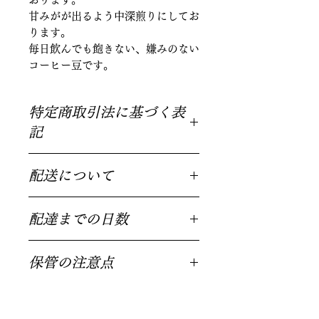
甘みがが出るよう中深煎りにしてお
ります。
毎日飲んでも飽きない、嫌みのない
コーヒー豆です。
特定商取引法に基づく表
記
豆の保管や梱包には細心の注意を払っ
配送について
ておりますが、万が一何か問題ござい
ましたら、お手数ですがご連絡くださ
基本的にクリックポストでの配送とな
い。新しい商品と交換させていただき
配達までの日数
ります。 そのため、ポストに入らな
ます。
い場合は不在票が届きますので、不在
当店では基本的には水曜日と木曜日が
票に従って郵便局に必ずご連絡をして
保管の注意点
焙煎日となっており、注文を受けてか
ください。 ゆうパックなどの宅配便
ら焙煎するため、発送までに3～5営業
と異なり、再配達依頼をしない限り、
コーヒーは生鮮食品と同じく鮮度とと
日程度かかる場合があります。発送後
配達されませんので、ご注意くださ
もに風味が落ちていきます。目安とし
は場所にもよりますが、2日程度で届
い!!