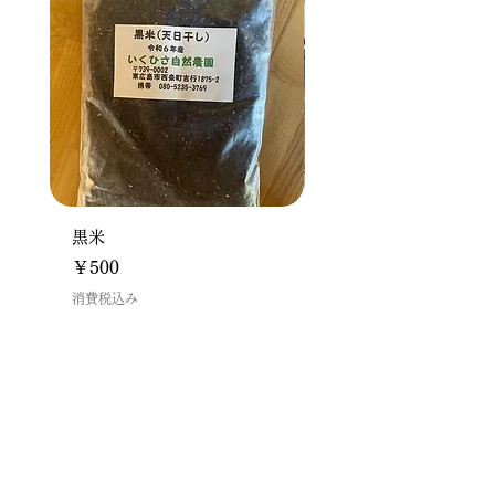
黒米
ドリップパックセット(
入り)
価格
￥500
価格
￥2,700
消費税込み
消費税込み
メニュー
ホーム
ネット販売