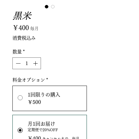
黒米
価
￥400
毎月
格
消費税込み
数量
*
料金オプション
*
1回限りの購入
￥500
月1回お届け
定期便で20%OFF
￥400
キャンセルまで、毎月