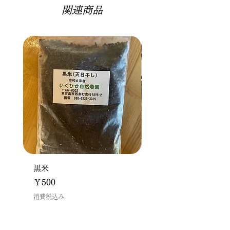
きます（広島からの発送です）。
（約1週間保管され、連絡ナシの場
関連商品
着時に冷凍保存することをおすすめし
合、差し戻しとなります）
ます。冷凍保存すると鮮度長期間保た
れます。
黒米
ドリップパックセット(
入り)
価格
￥500
価格
￥2,700
消費税込み
消費税込み