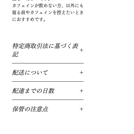
カフェインが飲めない方、以外にも
寝る前やカフェインを控えたいとき
におすすめです。
特定商取引法に基づく表
記
豆の保管や梱包には細心の注意を払っ
配送について
ておりますが、万が一何か問題ござい
ましたら、お手数ですがご連絡くださ
基本的にクリックポストでの配送とな
い。新しい商品と交換させていただき
配達までの日数
ります。 そのため、ポストに入らな
ます。
い場合は不在票が届きますので、不在
当店では基本的には水曜日と木曜日が
票に従って郵便局に必ずご連絡をして
保管の注意点
焙煎日となっており、注文を受けてか
ください。 ゆうパックなどの宅配便
ら焙煎するため、発送までに3～5営業
と異なり、再配達依頼をしない限り、
コーヒーは生鮮食品と同じく鮮度とと
日程度かかる場合があります。発送後
配達されませんので、ご注意くださ
もに風味が落ちていきます。目安とし
は場所にもよりますが、2日程度で届
い!!
て2～３週間以内に飲まないものは到