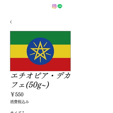
エチオピア・デカ
フェ(50g~)
価
￥550
格
消費税込み
サイズ
*